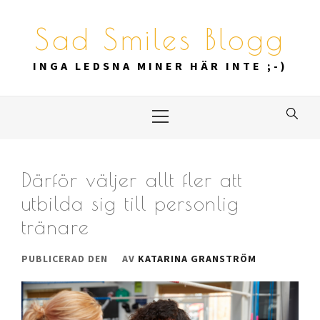
Hoppa
till
Sad Smiles Blogg
innehåll
INGA LEDSNA MINER HÄR INTE ;-)
Primär
meny
Därför väljer allt fler att
utbilda sig till personlig
tränare
PUBLICERAD DEN
AV
KATARINA GRANSTRÖM