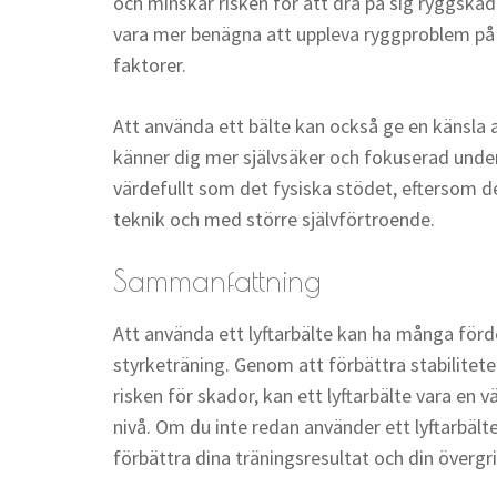
och minskar risken för att dra på sig ryggskado
vara mer benägna att uppleva ryggproblem på
faktorer.
Att använda ett bälte kan också ge en känsla a
känner dig mer självsäker och fokuserad under
värdefullt som det fysiska stödet, eftersom d
teknik och med större självförtroende.
Sammanfattning
Att använda ett lyftarbälte kan ha många förd
styrketräning. Genom att förbättra stabilitete
risken för skador, kan ett lyftarbälte vara en vä
nivå. Om du inte redan använder ett lyftarbälte
förbättra dina träningsresultat och din överg