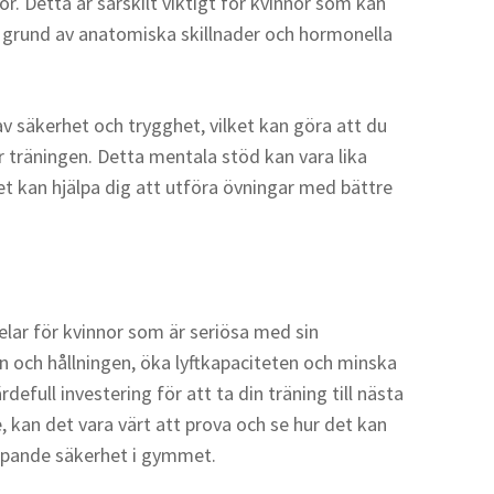
r. Detta är särskilt viktigt för kvinnor som kan
 grund av anatomiska skillnader och hormonella
v säkerhet och trygghet, vilket kan göra att du
 träningen. Detta mentala stöd kan vara lika
et kan hjälpa dig att utföra övningar med bättre
elar för kvinnor som är seriösa med sin
n och hållningen, öka lyftkapaciteten och minska
rdefull investering för att ta din träning till nästa
, kan det vara värt att prova och se hur det kan
ripande säkerhet i gymmet.