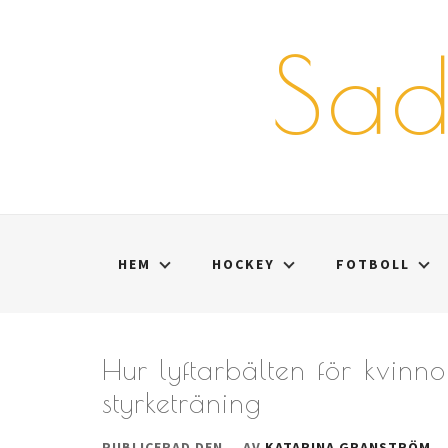
Hoppa
till
Sad
innehåll
HEM
HOCKEY
FOTBOLL
Hur lyftarbälten för kvinno
styrketräning
PUBLICERAD DEN
AV
KATARINA GRANSTRÖM