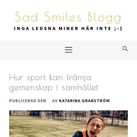
Hoppa
till
Sad Smiles Blogg
innehåll
INGA LEDSNA MINER HÄR INTE ;-)
Primär
meny
Hur sport kan främja
gemenskap i samhället
PUBLICERAD DEN
AV
KATARINA GRANSTRÖM