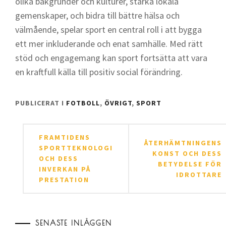
olika bakgrunder och kulturer, stärka lokala
gemenskaper, och bidra till bättre hälsa och
välmående, spelar sport en central roll i att bygga
ett mer inkluderande och enat samhälle. Med rätt
stöd och engagemang kan sport fortsätta att vara
en kraftfull källa till positiv social förändring.
PUBLICERAT I
FOTBOLL
,
ÖVRIGT
,
SPORT
Inläggsnavigering
FRAMTIDENS
ÅTERHÄMTNINGENS
SPORTTEKNOLOGI
KONST OCH DESS
OCH DESS
BETYDELSE FÖR
INVERKAN PÅ
IDROTTARE
PRESTATION
SENASTE INLÄGGEN